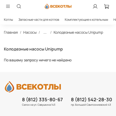
Котлы
Запасные части для котлов
Комплектующие к котельным
Н
Главная
Насосы
...
Колодезные насосы Unipump
Колодезные насосы Unipump
По вашему запросу ничего не найдено
8 (812) 335-80-67
8 (812) 542-28-30
Салон на ул. Савушкина 143
пр. Большой Сампсониевский 43