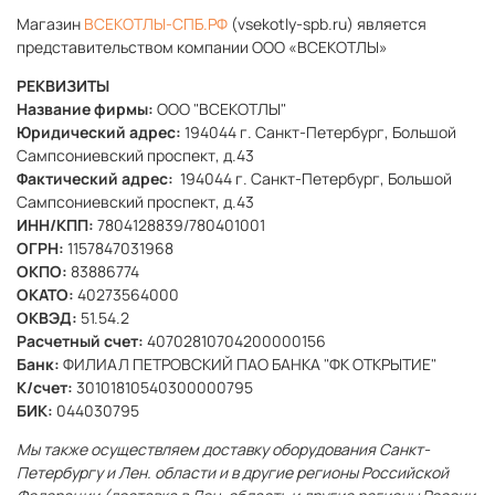
Магазин
ВСЕКОТЛЫ-СПБ.РФ
(vsekotly-spb.ru)
является
представительством компании
ООО «ВСЕКОТЛЫ»
РЕКВИЗИТЫ
Название фирмы:
ООО "ВСЕКОТЛЫ"
Юридический адрес:
194044 г. Санкт-Петербург, Большой
Сампсониевский проспект, д.43
Фактический адрес:
194044 г. Санкт-Петербург, Большой
Сампсониевский проспект, д.43
ИНН/КПП:
7804128839/780401001
ОГРН:
1157847031968
ОКПО:
83886774
ОКАТО:
40273564000
ОКВЭД:
51.54.2
Расчетный счет:
40702810704200000156
Банк:
ФИЛИАЛ ПЕТРОВСКИЙ ПАО БАНКА "ФК ОТКРЫТИЕ"
К/счет:
30101810540300000795
БИК:
044030795
Мы также осуществляем доставку оборудования Санкт-
Петербургу и Лен. области и в другие регионы Российской