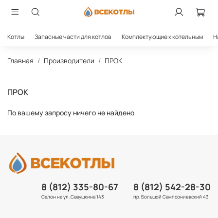
Котлы
Запасные части для котлов
Комплектующие к котельным
Н
Главная
Производители
ПРОК
ПРОК
По вашему запросу ничего не найдено
8 (812) 335-80-67
8 (812) 542-28-30
Салон на ул. Савушкина 143
пр. Большой Сампсониевский 43