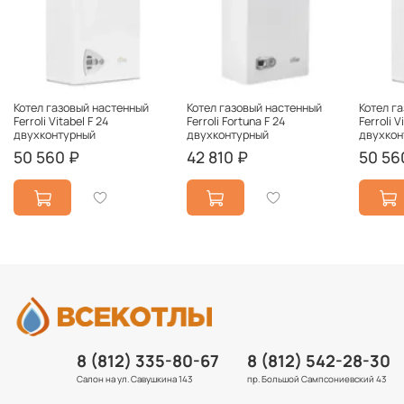
Котел газовый настенный
Котел газовый настенный
Котел г
Ferroli Vitabel F 24
Ferroli Fortuna F 24
Ferroli V
двухконтурный
двухконтурный
двухкон
50 560 ₽
42 810 ₽
50 56
8 (812) 335-80-67
8 (812) 542-28-30
Салон на ул. Савушкина 143
пр. Большой Сампсониевский 43