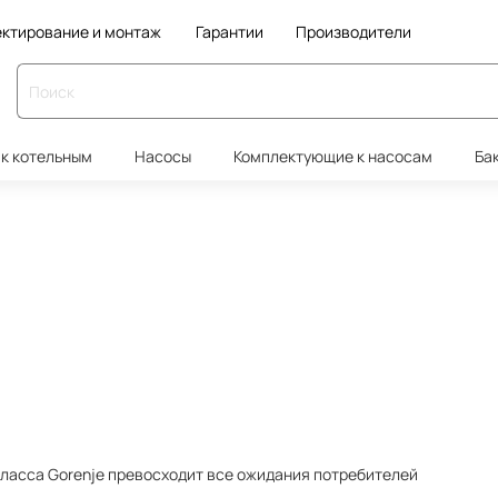
ктирование и монтаж
Гарантии
Производители
к котельным
Насосы
Комплектующие к насосам
Ба
ласса Gorenje превосходит все ожидания потребителей