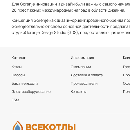
Для Gorenje инновации и дизайн были важны с самого начала
26 престижных международных наград в области дизайна.
Концепция Gorenje как дизайн-ориентированного бренда пр
Gorenjeотдельно от своей основной деятельности предлагае
студияGorenje Design Studio (GDS), предоставляющая компл
Каталог
Информация
Кли
Котлы
О компании
Гар
Насосы
Доставка и оплата
Про
Баки и ёмкости
Производители
Офе
Электрооборудование
Контакты
Пол
ГБМ