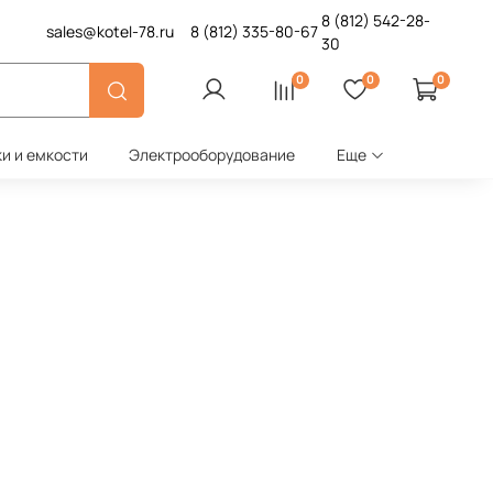
8 (812)
542-28-
sales@kotel-78.ru
8 (812)
335-80-67
30
0
0
0
ки и емкости
Электрооборудование
Еще