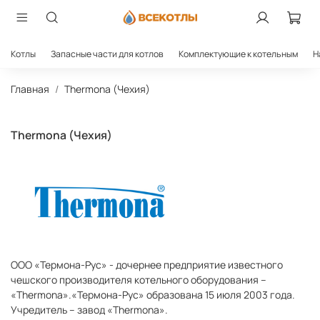
Котлы
Запасные части для котлов
Комплектующие к котельным
Н
Главная
Thermona (Чехия)
Thermona (Чехия)
ООО «Термона-Рус» - дочернее предприятие известного
чешского производителя
котельного оборудования –
«Thermona».
«Термона-Рус» образована 15 июля 2003 года.
Учредитель – завод «Thermona».