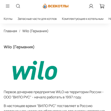
Котлы
Запасные части для котлов
Комплектующие к котельным
Н
Главная
Wilo (Германия)
Wilo (Германия)
Первое дочернее предприятие WILO на территории России -
ООО "ВИЛО РУС" - начало работать в 1997 году.
В настоящее время "ВИЛО РУС" поставляет в Россию
современное насосное оборудование для систем отопления,