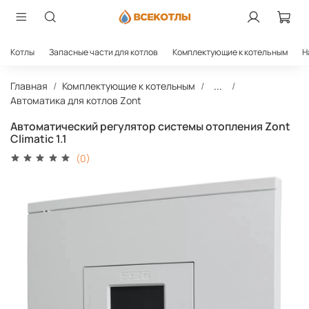
Котлы
Запасные части для котлов
Комплектующие к котельным
Н
Главная
Комплектующие к котельным
...
Автоматика для котлов Zont
Автоматический регулятор системы отопления Zont
Climatic 1.1
(0)