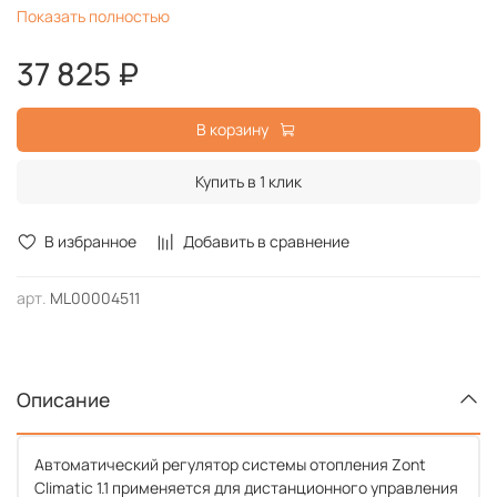
Показать полностью
системой, состоящей из 1 контура ГВС и 1 прямого/
смесительного контура
37 825 ₽
Управление 2 котлами и ГВС
Взаимодействие с OpenTherm, E-Bus, BridgeNet
(Ariston), BSB, Navien, Wolf
В корзину
Функция «антизаморозка»
Функция «антилегионелла»
Купить в 1 клик
Выносная панель управления
В избранное
Добавить в сравнение
арт.
ML00004511
Описание
Автоматический регулятор системы отопления Zont
Climatic 1.1 применяется для дистанционного управления