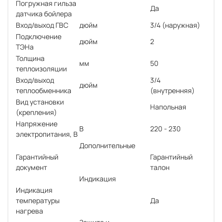
Погружная гильза
Да
датчика бойлера
Вход/выход ГВС
дюйм
3/4 (наружная)
Подключение
дюйм
2
ТЭНа
Толщина
мм
50
теплоизоляции
Вход/выход
3/4
дюйм
теплообменника
(внутренняя)
Вид установки
Напольная
(крепления)
Напряжение
В
220 - 230
электропитания, В
Дополнительные
Гарантийный
Гарантийный
документ
талон
Индикация
Индикация
температуры
Да
нагрева