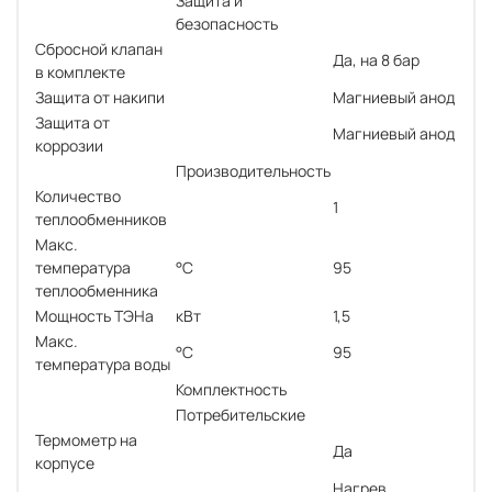
Защита и
безопасность
Сбросной клапан
Да, на 8 бар
в комплекте
Защита от накипи
Магниевый анод
Защита от
Магниевый анод
коррозии
Производительность
Количество
1
теплообменников
Макс.
температура
°С
95
теплообменника
Мощность ТЭНа
кВт
1,5
Макс.
°С
95
температура воды
Комплектность
Потребительские
Термометр на
Да
корпусе
Нагрев