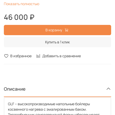
Материал
Сталь с эмалированным
Показать полностью
теплообменника
покрытием
46 000 ₽
Цвет корпуса
Белый
Серия
GLF
Материал корпуса
Сталь
В корзину
Срок службы
8 лет
Гарантийный срок
5 лет
Купить в 1 клик
В избранное
Добавить в сравнение
Описание
GLF – высокопроизводимые напольные бойлеры
косвенного нагрева с эмалированным баком.
Теплообменник спиралевидной формы обеспечивает