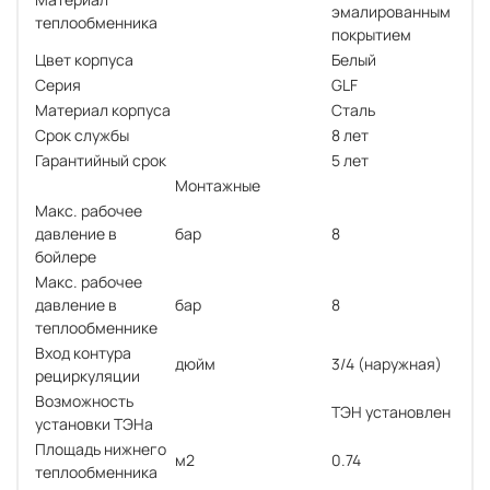
эмалированным
теплообменника
покрытием
Цвет корпуса
Белый
Серия
GLF
Материал корпуса
Сталь
Срок службы
8 лет
Гарантийный срок
5 лет
Монтажные
Макс. рабочее
давление в
бар
8
бойлере
Макс. рабочее
давление в
бар
8
теплообменнике
Вход контура
дюйм
3/4 (наружная)
рециркуляции
Возможность
ТЭН установлен
установки ТЭНа
Площадь нижнего
м2
0.74
теплообменника