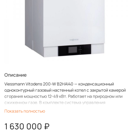
Описание
Viessmann Vitodens 200-W B2HAI40 — конденсационный
одноконтурный газовый настенный котел с закрытой камерой
сгорания мощностью 12-49 кВт. Работает на природном или
сжиженном газе. В комплекте система управления
автоматикой Vitotronic 100/HC1B и реле давления природного/
Показать полностью
сжиженного газа.
1 630 000 ₽