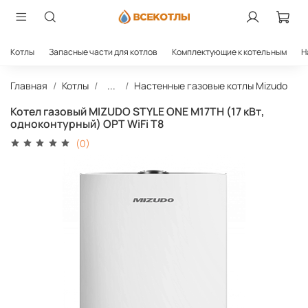
Котлы
Запасные части для котлов
Комплектующие к котельным
Н
Главная
Котлы
...
Настенные газовые котлы Mizudo
Котел газовый MIZUDO STYLE ONE M17ТH (17 кВт,
одноконтурный) OPT WiFi T8
(0)