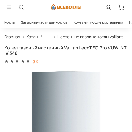
Котлы
Запасные части для котлов
Комплектующие к котельным
Н
Главная
Котлы
...
Настенные газовые котлы Vaillant
Котел газовый настенный Vaillant ecoTEC Pro VUW INT
IV 346
(0)