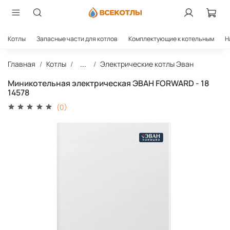
Котлы
Запасные части для котлов
Комплектующие к котельным
Н
Главная
Котлы
...
Электрические котлы Эван
Миникотельная электрическая ЭВАН FORWARD - 18
14578
(0)