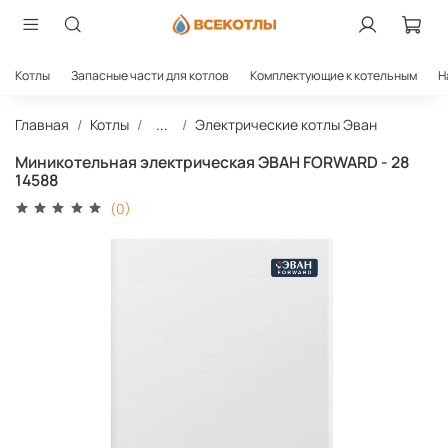
Котлы
Запасные части для котлов
Комплектующие к котельным
Н
Главная
Котлы
...
Электрические котлы Эван
Миникотельная электрическая ЭВАН FORWARD - 28
14588
(0)