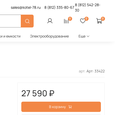
8 (812)
542-28-
sales@kotel-78.ru
8 (812)
335-80-67
30
0
0
0
ки и емкости
Электрооборудование
Еще
арт.
Арт: 33422
27 590 ₽
В корзину