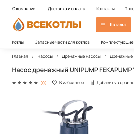
О компании
Доставка и оплата
Контакты
Прое
Каталог
Котлы
Запасные части для котлов
Комплектующие 
Главная
Насосы
Дренажные насосы
Дренажные 
Насос дренажный UNIPUMP FEKAPUMP V
В избранное
Добавить в сравн
(0)