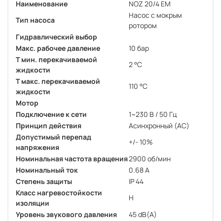
Наименование
NOZ 20/4 EM
Насос с мокрым
Тип насоса
ротором
Гидравлический выбор
Макс. рабочее давление
10 бар
Т мин. перекачиваемой
2 °C
жидкости
Т макс. перекачиваемой
110 °C
жидкости
Мотор
Подключение к сети
1~230 В / 50 Гц
Принцип действия
Асинхронный (AC)
Допустимый перепад
+/- 10%
напряжения
Номинальная частота вращения
2900 об/мин
Номинальный ток
0.68 A
Степень защиты
IP 44
Класс нагревостойкости
H
изоляции
Уровень звукового давления
45 dB(A)