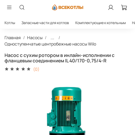
Котлы
Запасные части для котлов
Комплектующие к котельным
Н
Главная
Насосы
...
Одноступенчатые центробежные насосы Wilo
Насос с сухим ротором в инлайн-исполнении с
фланцевым соединением IL 40/170-0,75/4-R
(0)