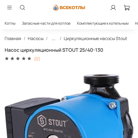
Котлы
Запасные части для котлов
Комплектующие к котельным
Н
Главная
Насосы
...
Циркуляционные насосы Stout
Насос циркуляционный STOUT 25/40-130
(0)