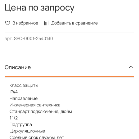
Подгруппа
Цена по запросу
Циркуляционные
Средний срок службы, лет
10
В избранное
Добавить в сравнение
арт.
SPC-0001-2540130
Описание
Класс защиты
IP44
Направление
Инженерная сантехника
Стандарт подключения, дюйм
1 1/2
Подгруппа
Циркуляционные
Средний срок службы, лет