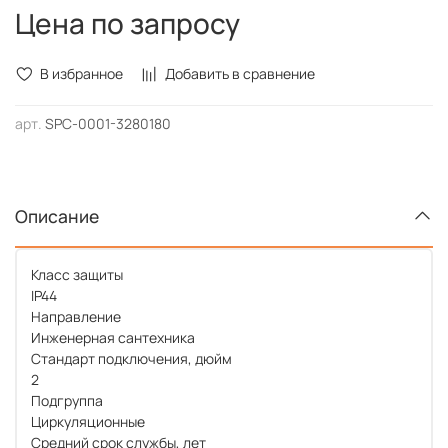
2
Цена по запросу
Подгруппа
Циркуляционные
Средний срок службы, лет
В избранное
Добавить в сравнение
10
арт.
SPC-0001-3280180
Описание
Класс защиты
IP44
Направление
Инженерная сантехника
Стандарт подключения, дюйм
2
Подгруппа
Циркуляционные
Средний срок службы, лет