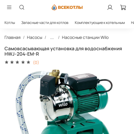
Котлы
Запасные части для котлов
Комплектующие к котельным
Н
Главная
Насосы
...
Насосные станции Wilo
Самовсасывающая установка для водоснабжения
HWJ-204-EM-R
(0)