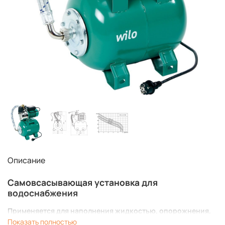
Описание
Самовсасывающая установка для
водоснабжения
Применяется для наполнения жидкостью, опорожнения,
орошения
Показать полностью