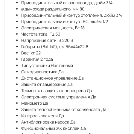
Присоединительный ø газопровода, дюйм
3/4
ø дымохода раздельного, мм
80
Присоединительный ø контур отопления, дюйм
3/4
Присоединительный ø контур ГВС, дюйм
1/2
Электрическая мощность, Вт
18
Частота тока, Гц
50
Напряжение сети, В
220 В
Габариты (ВхШхГ), см
66х44х22,8
Вес, кг
22
Гарантия
2 года
Тип установки
Настенный
Самодиагностика
Да
Дистанционное управление
Да
Защита от замерзания
Да
Термостат защиты от перегрева
Да
Электронная система управления
Да
Манометр
Да
Защита теплообменника от конденсата
Да
Контроль пламени
Да
Антиблокировка насоса
Да
Функциональный ЖК дисплей
Да