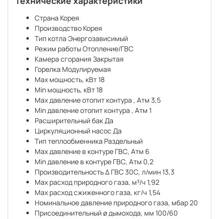
Технические характеристики
Страна
Корея
Производство
Корея
Тип котла
Энергозависимый
Режим работы
Отопление/ГВС
Камера сгорания
Закрытая
Горелка
Модулируемая
Max мощность, кВт
18
Min мощность, кВт
18
Max давление отопит контура , Атм
3,5
Min давление отопит контура , Атм
1
Расширительный бак
Да
Циркуляционный насос
Да
Тип теплообменника
Раздельный
Max давление в контуре ГВС, Атм
6
Min давление в контуре ГВС, Атм
0,2
Производительность Δ ГВС 30С, л/мин
13,3
Max расход природного газа, м³/ч
1,92
Max расход сжиженного газа, кг/ч
1,54
Номинальное давление природного газа, мбар
20
Присоединительный ø дымохода, мм
100/60