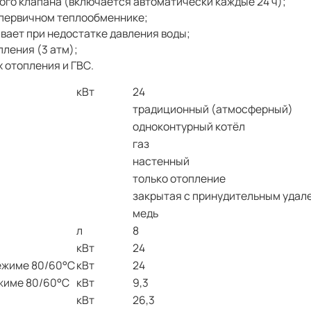
ого клапана (включается автоматически каждые 24 ч);
 первичном теплообменнике;
вает при недостатке давления воды;
ления (3 атм);
 отопления и ГВС.
кВт
24
традиционный (атмосферный)
одноконтурный котёл
газ
настенный
только отопление
закрытая с принудительным удал
медь
л
8
кВт
24
режиме 80/60°С
кВт
24
ежиме 80/60°С
кВт
9,3
кВт
26,3