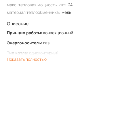
макс. тепловая мощность, квт:
24
материал теплообменника:
медь
Описание
Принцип работы:
конвекционный
Энергоноситель:
газ
Тип котла:
одноконтурный
Показать полностью
Тип установки:
настенный