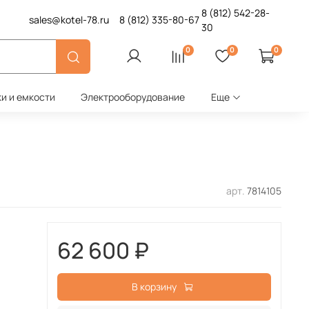
8 (812)
542-28-
sales@kotel-78.ru
8 (812)
335-80-67
30
0
0
0
ки и емкости
Электрооборудование
Еще
арт.
7814105
62 600 ₽
В корзину