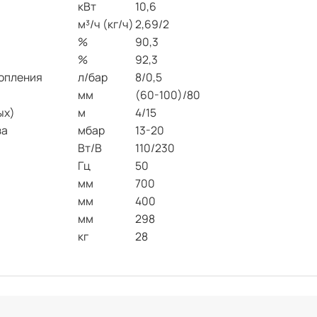
кВт
10,6
м³/ч (кг/ч)
2,69/2
%
90,3
%
92,3
топления
л/бар
8/0,5
мм
(60-100)/80
ых)
м
4/15
за
мбар
13-20
Вт/В
110/230
Гц
50
мм
700
мм
400
мм
298
кг
28