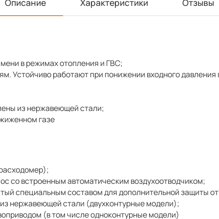
Описание
Характеристики
Отзывы
мени в режимах отопления и ГВС;
м. Устойчиво работают при понижении входного давления п
лены из нержавеющей стали;
сжиженном газе
(расходомер);
ос со встроенным автоматическим воздухоотводчиком;
тый специальным составом для дополнительной защиты от
из нержавеющей стали (двухконтурные модели);
воприводом (в том числе одноконтурные модели)