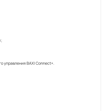
);
о управления BAXI Connect+.