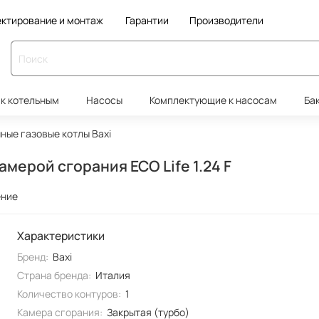
ктирование и монтаж
Гарантии
Производители
к котельным
Насосы
Комплектующие к насосам
Ба
ные газовые котлы Baxi
мерой сгорания ECO Life 1.24 F
ение
Характеристики
Бренд:
Baxi
Страна бренда:
Италия
Количество контуров:
1
Камера сгорания:
Закрытая (турбо)