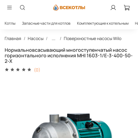
Котлы
Запасные части для котлов
Комплектующие к котельным
Н
Главная
Насосы
...
Поверхностные насосы Wilo
Нормальновсасывающий многоступенчатый насос
горизонтального исполнения MHI 1603-1/E-3-400-50-
2-X
(0)