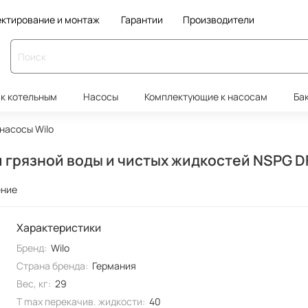
ктирование и монтаж
Гарантии
Производители
к котельным
Насосы
Комплектующие к насосам
Ба
насосы Wilo
 грязной воды и чистых жидкостей NSPG D
ение
Характеристики
Бренд:
Wilo
Страна бренда:
Германия
Вес, кг:
29
T max перекачив. жидкости:
40