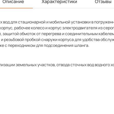
Описание
Характеристики
Отзывы
х вод для стационарной и мобильной установки в погружен
корпус, рабочее колесо и корпус электродвигателя из серо
, защитой обмоток от перегрева и соединительным кабелем
и резьбовой пробкой снаружи корпуса для удобства обслу
кже с переходником для подсоединения шланга.
изации земельных участков, отвода сточных вод водного х