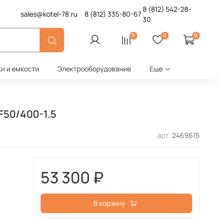
8 (812)
542-28-
sales@kotel-78.ru
8 (812)
335-80-67
30
0
0
0
ки и емкости
Электрооборудование
Еще
F50/400-1.5
арт.
2469615
53 300 ₽
В корзину