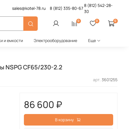
8 (812)
542-28-
sales@kotel-78.ru
8 (812)
335-80-67
30
0
0
0
ки и емкости
Электрооборудование
Еще
ы NSPG CF65/230-2.2
арт.
3601255
86 600 ₽
В корзину