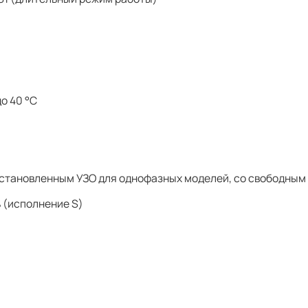
о 40 °С
и установленным УЗО для однофазных моделей, со свободны
 (исполнение S)