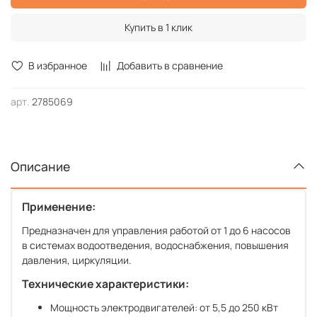
работы системы
Купить в 1 клик
Сигнализация неисправности с отображением кода
Подключение резервных насосов при выходе из строя
В избранное
Добавить в сравнение
работающих
Циклическое переключение насосов для обеспечения
арт.
2785069
равномерного износа
Подключение к работе пиковых насосов по внешним
сигналам
Описание
Параметрическая токовая защита с отображением тока
каждого двигателя
Применение:
Защита двигателей от перегрева с использованием
Предназначен для управления работой от 1 до 6 насосов
контакта PTC/WSK
в системах водоотведения, водоснабжения, повышения
Защита двигателей с использованием контактного
давления, циркуляции.
датчика влажности
Технические характеристики:
Контроль уровня по поплавкам (до 5 шт.)
Мощность электродвигателей: от 5,5 до 250 кВт