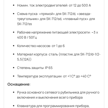
Контроль ошибочного срабатывания поплавков
Номин. ток электродвигателей: от 12 до 500 А
Возможность работы с аналоговыми датчиками 4-20мA
Схема пуска: «прямой» для SK-712/d, «звезда-
треугольник» для SK-712/sd, «плавный пуск» для
SK-712/ss
Рабочее напряжение питающей электросети: ~3 х
400 В / 50Гц
Количество насосов: от 1 до 6
Материал корпуса: сталь (пластик для SK-712/d-1/2-
5,5(12A))
Степень защиты: IP 65
Температура эксплуатации: от +1 C° до +40 C°
Оснащение:
Ручка основного сетевого рубильника для ручного
включения и выключения всего прибора
Клавиатура для программирования прибора,