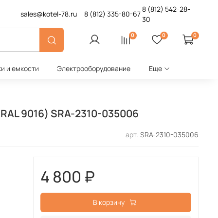
8 (812)
542-28-
sales@kotel-78.ru
8 (812)
335-80-67
30
0
0
0
ки и емкости
Электрооборудование
Еще
RAL 9016) SRA-2310-035006
арт.
SRA-2310-035006
4 800 ₽
В корзину