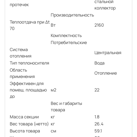
стальной
протечек
коллектор
Производительность
Теплоотдача при Δt
Вт
2160
70
Комплектность
Потребительские
Система
Центральная
отопления
Тип теплоносителя
Вода
Область
Отопление
применения
Эффективен для
помещ. площадью
м2
22
до
Вес и габариты
товара
Масса секции
кг
1.8
Вес товара (нетто)
кг
26.4
Высота товара
см
59.1