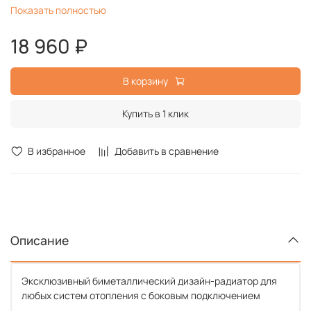
Показать полностью
Серия
Infinity 500
Срок службы
25 лет
18 960 ₽
Гарантийный срок
25 лет
В корзину
Купить в 1 клик
В избранное
Добавить в сравнение
Описание
Эксклюзивный биметаллический дизайн-радиатор для
любых систем отопления с боковым подключением