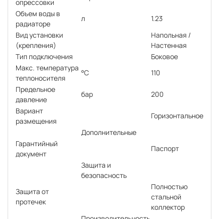
опрессовки
Объем воды в
л
1.23
радиаторе
Вид установки
Напольная /
(крепления)
Настенная
Тип подключения
Боковое
Макс. температура
°С
110
теплоносителя
Предельное
бар
200
давление
Вариант
Горизонтальное
размещения
Дополнительные
Гарантийный
Паспорт
документ
Защита и
безопасность
Полностью
Защита от
стальной
протечек
коллектор
Производительность