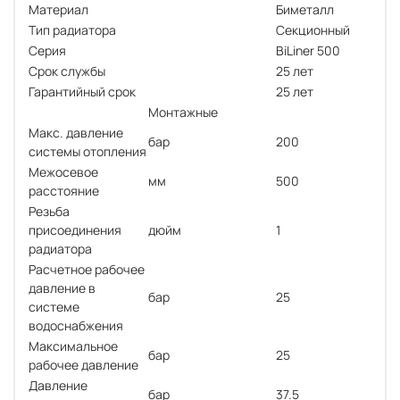
Материал
Биметалл
Тип радиатора
Секционный
Серия
BiLiner 500
Срок службы
25 лет
Гарантийный срок
25 лет
Монтажные
Макс. давление
бар
200
системы отопления
Межосевое
мм
500
расстояние
Резьба
присоединения
дюйм
1
радиатора
Расчетное рабочее
давление в
бар
25
системе
водоснабжения
Максимальное
бар
25
рабочее давление
Давление
бар
37.5