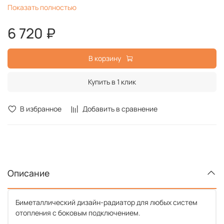
Показать полностью
Серия
BiLiner 500
Срок службы
25 лет
6 720 ₽
Гарантийный срок
25 лет
В корзину
Купить в 1 клик
В избранное
Добавить в сравнение
Описание
Биметаллический дизайн-радиатор для любых систем
отопления с боковым подключением.