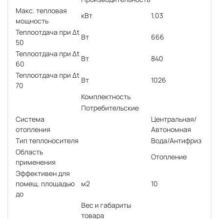
Макс. тепловая
кВт
1.03
мощность
Теплоотдача при Δt
Вт
666
50
Теплоотдача при Δt
Вт
840
60
Теплоотдача при Δt
Вт
1026
70
Комплектность
Потребительские
Система
Центральная/
отопления
Автономная
Тип теплоносителя
Вода/Антифриз
Область
Отопление
применения
Эффективен для
помещ. площадью
м2
10
до
Вес и габариты
товара