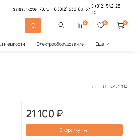
8 (812)
542-28-
sales@kotel-78.ru
8 (812)
335-80-67
30
0
0
0
ки и емкости
Электрооборудование
Еще
арт.
RTPNS20014
21 100 ₽
В корзину