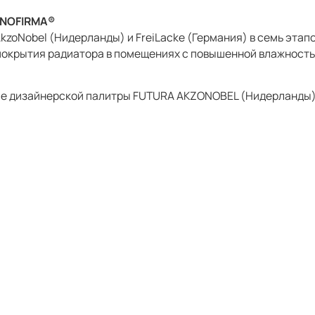
CNOFIRMA®
zoNobel (Нидерланды) и FreiLacke (Германия) в семь этап
покрытия радиатора в помещениях с повышенной влажность
ir Sable дизайнерской палитры FUTURA AKZONOBEL (Нидерлан