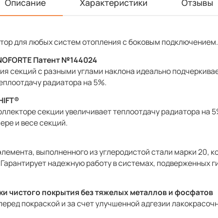
Описание
Характеристики
Отзывы
ор для любых систем отопления с боковым подключением.
NOFORTE Патент №144024
я секций с разными углами наклона идеально подчеркивае
еплоотдачу радиатора на 5%.
HIFT®
ллекторе секции увеличивает теплоотдачу радиатора на 5
ере и весе секций.
лемента, выполненного из углеродистой стали марки 20, 
Гарантирует надежную работу в системах, подверженных г
ски чистого покрытия без тяжелых металлов и фосфатов
 перед покраской и за счет улучшенной адгезии лакокрасо