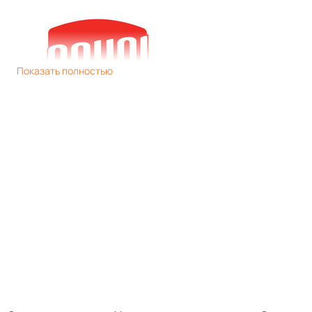
Показать полностью
Страна производства:
РОССИЯ
Тип радиатора:
Секционный
Теплоотдача при Δt 70:
1498 Вт
Максимальное рабочее давление:
25 бар
Тип подключения:
Боковое
Гарантийный срок:
25 лет
Цвет радиатора:
Черный