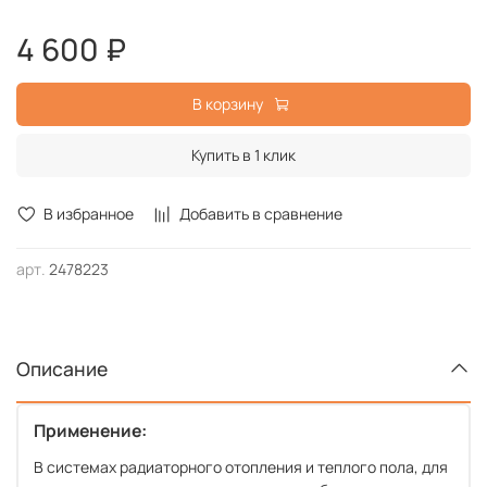
8
- Максимальный напор в [м] при Q = 0 м
/ч
4 600 ₽
EM
- Однофазный электродвигатель
В корзину
Купить в 1 клик
В избранное
Добавить в сравнение
арт.
2478223
Описание
Применение:
В системах радиаторного отопления и теплого пола, для