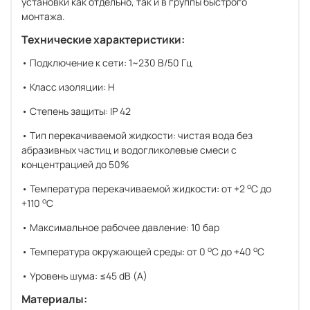
установки как отдельно, так и в группы быстрого
монтажа.
Технические характеристики:
• Подключение к сети: 1~230 В/50 Гц
• Класс изоляции: H
• Cтепень защиты: IP 42
• Тип перекачиваемой жидкости: чистая вода без
абразивных частиц и водогликолевые смеси с
концентрацией до 50%
o
• Температура перекачиваемой жидкости: от +2
С до
o
+110
С
• Максимальное рабочее давление: 10 бар
o
o
• Температура окружающей среды: от 0
C до +40
C
• Уровень шума: ≤45 dB (A)
Материалы: