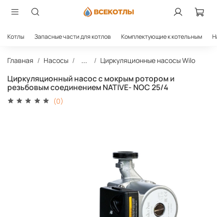
Котлы
Запасные части для котлов
Комплектующие к котельным
Н
Главная
Насосы
...
Циркуляционные насосы Wilo
Циркуляционный насос с мокрым ротором и
резьбовым соединением NATIVE- NOC 25/4
(0)