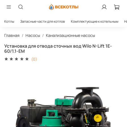
Котлы
Запасные части для котлов
Комплектующие к котельным
Н
Главная
Насосы
Канализационные насосы
Установка для отвода сточных вод Wilo N-Lift 1E-
60/1.1-EM
(0)