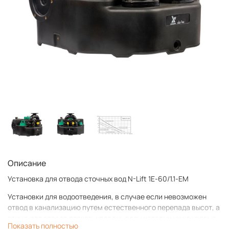
Описание
Установка для отвода сточных вод N-Lift 1E-60/1.1-EM
Установки для водоотведения, в случае если невозможен
отвод в канализацию путем естественного перепада высот, а
также для отвода стоков, уровень воды которых ниже уровня
Показать полностью
обратного подпора в местной канализационной сети.