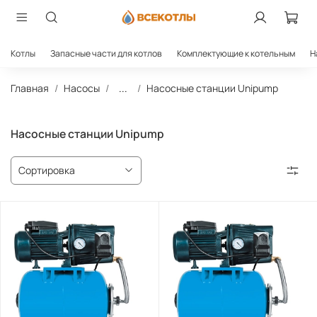
Котлы
Запасные части для котлов
Комплектующие к котельным
Н
Главная
Насосы
...
Насосные станции Unipump
Насосные станции Unipump