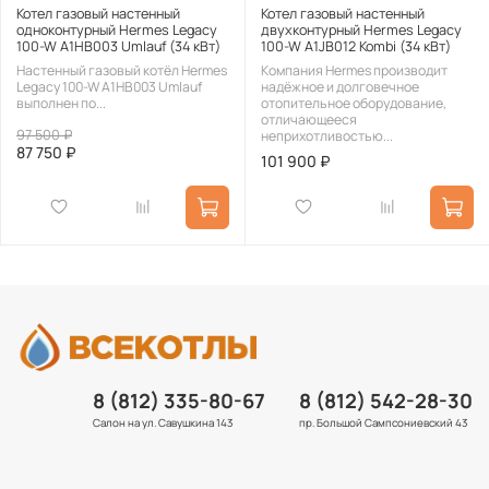
Котел газовый настенный
Котел газовый настенный
одноконтурный Hermes Legacy
двухконтурный Hermes Legacy
100-W A1HB003 Umlauf (34 кВт)
100-W A1JB012 Kombi (34 кВт)
Настенный газовый котёл Hermes
Компания Hermes производит
Legacy 100-W A1HB003 Umlauf
надёжное и долговечное
выполнен по...
отопительное оборудование,
отличающееся
97 500 ₽
неприхотливостью...
87 750 ₽
101 900 ₽
8 (812) 335-80-67
8 (812) 542-28-30
Салон на ул. Савушкина 143
пр. Большой Сампсониевский 43